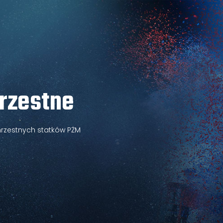
rzestne
hrzestnych statków PŻM