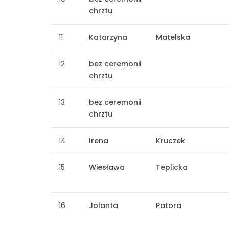
chrztu
11
Katarzyna
Matelska
12
bez ceremonii
chrztu
13
bez ceremonii
chrztu
14
Irena
Kruczek
15
Wiesława
Teplicka
16
Jolanta
Patora