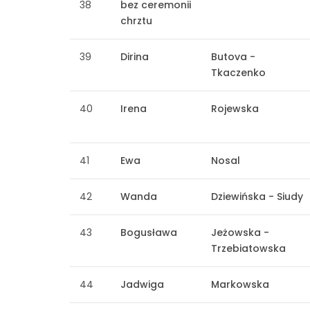
38
bez ceremonii
chrztu
39
Dirina
Butova -
Tkaczenko
40
Irena
Rojewska
41
Ewa
Nosal
42
Wanda
Dziewińska - Siudy
43
Bogusława
Jeżowska -
Trzebiatowska
44
Jadwiga
Markowska