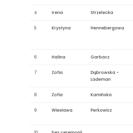
4
Irena
Strzelecka
5
Krystyna
Hennebergowa
6
Halina
Garbacz
7
Zofia
Dąbrowska -
Lademan
8
Zofia
Kamińska
9
Wiesława
Perkowicz
10
bez ceremonii