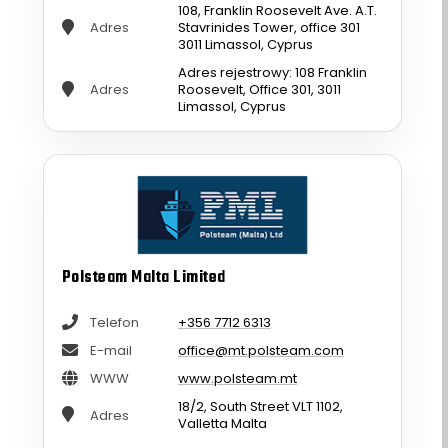
108, Franklin Roosevelt Ave. A.T.
Adres
Stavrinides Tower, office 301
3011 Limassol, Cyprus
Adres rejestrowy: 108 Franklin
Adres
Roosevelt, Office 301, 3011
Limassol, Cyprus
Polsteam Malta Limited
Telefon
+356 7712 6313
E-mail
office@mt.polsteam.com
WWW
www.polsteam.mt
18/2, South Street VLT 1102,
Adres
Valletta Malta