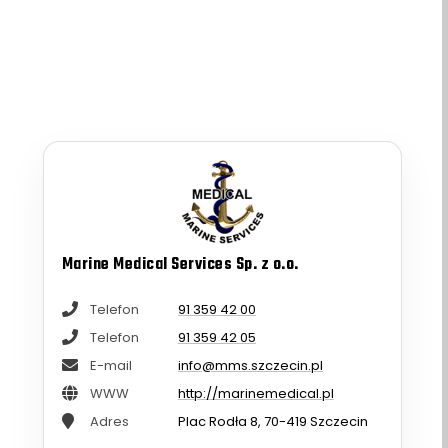
Marine Medical Services Sp. z o.o.
Telefon
91 359 42 00
Telefon
91 359 42 05
E-mail
info@mms.szczecin.pl
WWW
http://marinemedical.pl
Adres
Plac Rodła 8, 70-419 Szczecin