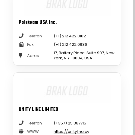
Polsteam USA Inc.
Telefon
(+1) 212 422 0182
Fax
(+1) 212 422 0936
17, Battery Place, Suite 907, New
Adres
York, N.Y. 10004, USA
UNITY LINE LIMITED
Telefon
(+357) 25 367715
WWW
https://unityline.cy