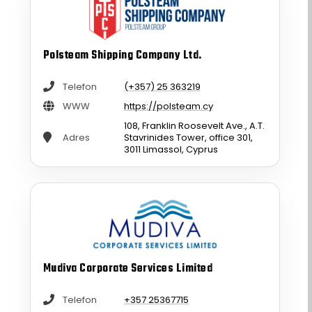
Polsteam Shipping Company Ltd.
Telefon
(+357) 25 363219
WWW
https://polsteam.cy
108, Franklin Roosevelt Ave., A.T.
Adres
Stavrinides Tower, office 301,
3011 Limassol, Cyprus
Mudiva Corporate Services Limited
Telefon
+357 25367715