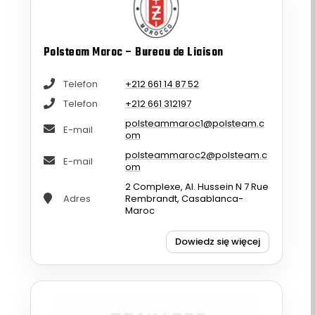
Polsteam Maroc – Bureau de Liaison
Telefon
+212 661 14 87 52
Telefon
+212 661 312197
polsteammaroc1@polsteam.c
E-mail
om
polsteammaroc2@polsteam.c
E-mail
om
2 Complexe, Al. Hussein N 7 Rue
Adres
Rembrandt, Casablanca-
Maroc
Dowiedz się więcej