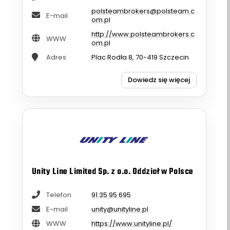
polsteambrokers@polsteam.c
E-mail
om.pl
http://www.polsteambrokers.c
WWW
om.pl
Adres
Plac Rodła 8, 70-419 Szczecin
Dowiedz się więcej
Unity Line Limited Sp. z o.o. Oddział w Polsce
Telefon
91 35 95 695
E-mail
unity@unityline.pl
WWW
https://www.unityline.pl/