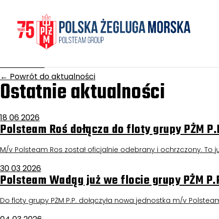
Homepage
/
Aktualności
Clipper Falcon
17 grudnia 2025
Aktualności
←
Powrót do aktualności
Ostatnie aktualności
18 06 2026
Polsteam Roś dołącza do floty grupy PŻM P.
M/v Polsteam Ros został oficjalnie odebrany i ochrzczony. To już
30 03 2026
Polsteam Wadąg już we flocie grupy PŻM P.
Do floty grupy PŻM P.P. dołączyła nowa jednostka m/v Polstea