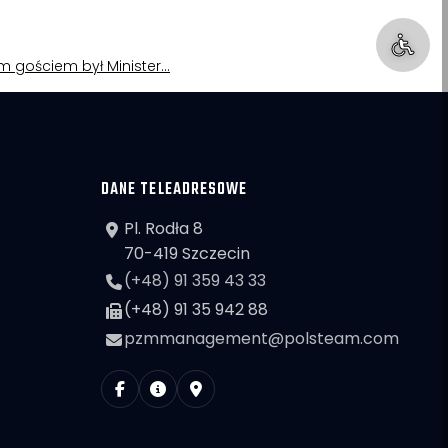
nym gościem był Minister…
DANE TELEADRESOWE
Pl. Rodła 8
70-419 Szczecin
(+48) 91 359 43 33
(+48) 91 35 942 88
pzmmanagement@polsteam.com