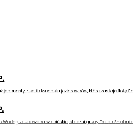
P.
 jedenasty z serii dwunastu jeziorowców, które zasilają flotę Po
P.
m Wadąg zbudowana w chińskiej stoczni grupy Dalian Shipbuild