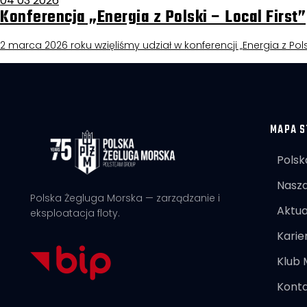
04 03 2026
Konferencja „Energia z Polski – Local First”
2 marca 2026 roku wzięliśmy udział w konferencji „Energia z Pols
MAPA S
Polsk
Nasza
Polska Żegluga Morska — zarządzanie i
Aktua
eksploatacja floty.
Karie
Klub
Kont