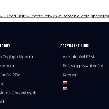
ki – Local First” w Teatrze Polskim w Szczecinie, której specjal
TRONY
PRZYDATNE LINKI
a Żegluga Morska
Aktualności PŻM
 oferta
Polityka prywatności
lności PŻM
Kontakt
ra
 Matek Chrzestnych
akt