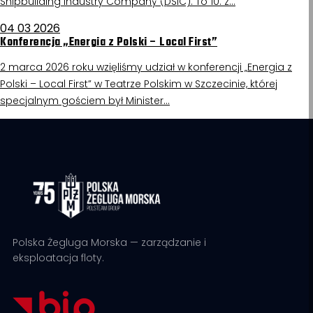
Shipbuilding Industry Company (DSIC). To 10. z…
04 03 2026
Konferencja „Energia z Polski – Local First”
2 marca 2026 roku wzięliśmy udział w konferencji „Energia z
Polski – Local First” w Teatrze Polskim w Szczecinie, której
specjalnym gościem był Minister…
Polska Żegluga Morska — zarządzanie i
eksploatacja floty.