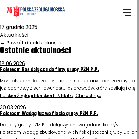
Homepage
/
Aktualności
Generał Grot-Rowecki
17 grudnia 2025
Aktualności
←
Powrót do aktualności
Ostatnie aktualności
18 06 2026
Polsteam Roś dołącza do floty grupy PŻM P.P.
M/v Polsteam Ros został oficjalnie odebrany i ochrzczony. To
już jedenasty z serii dwunastu jeziorowców, które zasilają flotę
Polskiej Żeglugi Morskiej P.P. Matką Chrzestną…
30 03 2026
Polsteam Wadąg już we flocie grupy PŻM P.P.
Do floty grupy PŻM P.P. dołączyła nowa jednostka m/v
Polsteam Wadąg zbudowana w chińskiej stoczni grupy Dalian