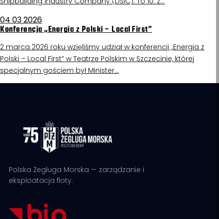
Shipbuilding Industry Company (DSIC). To 10. z…
04 03 2026
Konferencja „Energia z Polski – Local First”
2 marca 2026 roku wzięliśmy udział w konferencji „Energia z
Polski – Local First” w Teatrze Polskim w Szczecinie, której
specjalnym gościem był Minister…
Polska Żegluga Morska — zarządzanie i
eksploatacja floty.