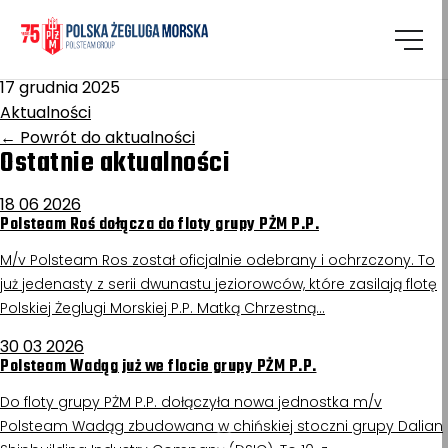
Homepage
/
Aktualności
Grodziec
17 grudnia 2025
Aktualności
←
Powrót do aktualności
Ostatnie aktualności
18 06 2026
Polsteam Roś dołącza do floty grupy PŻM P.P.
M/v Polsteam Ros został oficjalnie odebrany i ochrzczony. To
już jedenasty z serii dwunastu jeziorowców, które zasilają flotę
Polskiej Żeglugi Morskiej P.P. Matką Chrzestną…
30 03 2026
Polsteam Wadąg już we flocie grupy PŻM P.P.
Do floty grupy PŻM P.P. dołączyła nowa jednostka m/v
Polsteam Wadąg zbudowana w chińskiej stoczni grupy Dalian