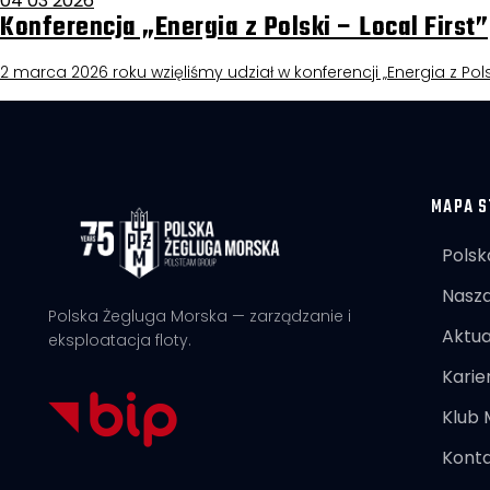
04 03 2026
Konferencja „Energia z Polski – Local First”
2 marca 2026 roku wzięliśmy udział w konferencji „Energia z Pols
MAPA S
Polsk
Nasza
Polska Żegluga Morska — zarządzanie i
Aktua
eksploatacja floty.
Karie
Klub
Kont