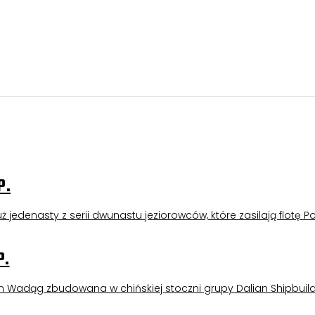
P.
 jedenasty z serii dwunastu jeziorowców, które zasilają flotę Po
P.
m Wadąg zbudowana w chińskiej stoczni grupy Dalian Shipbuild