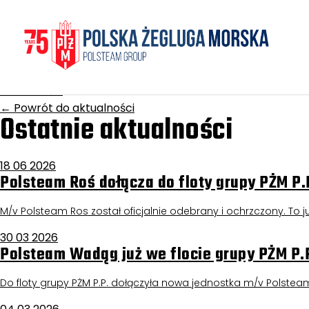
Homepage
/
Aktualności
Jelcz
17 grudnia 2025
Aktualności
←
Powrót do aktualności
Ostatnie aktualności
18 06 2026
Polsteam Roś dołącza do floty grupy PŻM P.
M/v Polsteam Ros został oficjalnie odebrany i ochrzczony. To już
30 03 2026
Polsteam Wadąg już we flocie grupy PŻM P.
Do floty grupy PŻM P.P. dołączyła nowa jednostka m/v Polstea