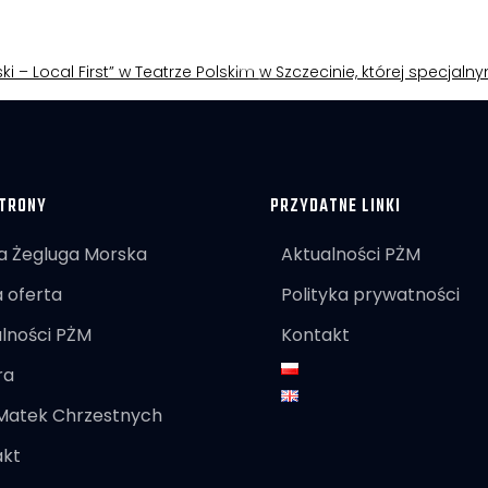
ki – Local First” w Teatrze Polskim w Szczecinie, której specjal
TRONY
PRZYDATNE LINKI
a Żegluga Morska
Aktualności PŻM
 oferta
Polityka prywatności
lności PŻM
Kontakt
ra
 Matek Chrzestnych
akt