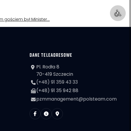
nym gościem był Minister…
DANE TELEADRESOWE
Pl. Rodła 8
70-419 Szczecin
(+48) 91 359 43 33
(+48) 91 35 942 88
pzmmanagement@polsteam.com