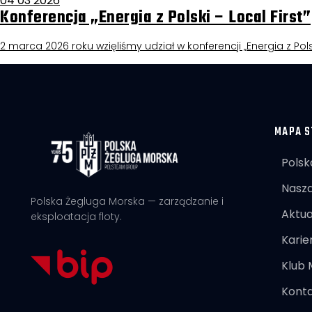
04 03 2026
Konferencja „Energia z Polski – Local First”
2 marca 2026 roku wzięliśmy udział w konferencji „Energia z Pols
MAPA S
Polsk
Nasza
Polska Żegluga Morska — zarządzanie i
Aktua
eksploatacja floty.
Karie
Klub
Kont