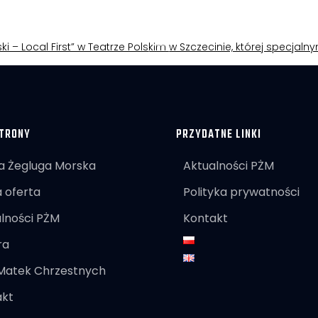
ki – Local First” w Teatrze Polskim w Szczecinie, której specjal
TRONY
PRZYDATNE LINKI
a Żegluga Morska
Aktualności PŻM
 oferta
Polityka prywatności
lności PŻM
Kontakt
ra
 Matek Chrzestnych
akt