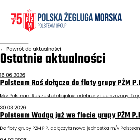
Homepage
/
Aktualności
Kapitan K. Maciejewic
17 grudnia 2025
Aktualności
←
Powrót do aktualności
Ostatnie aktualności
18 06 2026
Polsteam Roś dołącza do floty grupy PŻM P.
M/v Polsteam Ros został oficjalnie odebrany i ochrzczony. To już
30 03 2026
Polsteam Wadąg już we flocie grupy PŻM P.
Do floty grupy PŻM P.P. dołączyła nowa jednostka m/v Polstea