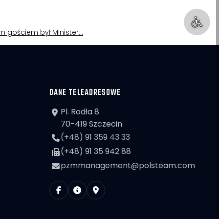
nym gościem był Minister…
DANE TELEADRESOWE
Pl. Rodła 8
70-419 Szczecin
(+48) 91 359 43 33
(+48) 91 35 942 88
pzmmanagement@polsteam.com