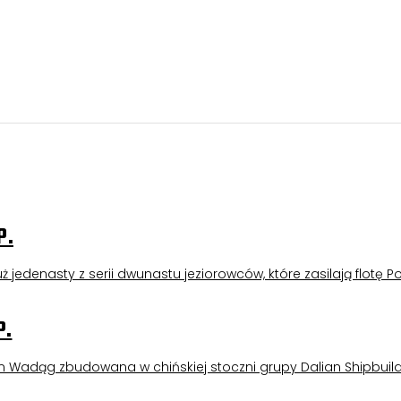
z
P.
 jedenasty z serii dwunastu jeziorowców, które zasilają flotę Po
P.
m Wadąg zbudowana w chińskiej stoczni grupy Dalian Shipbuild