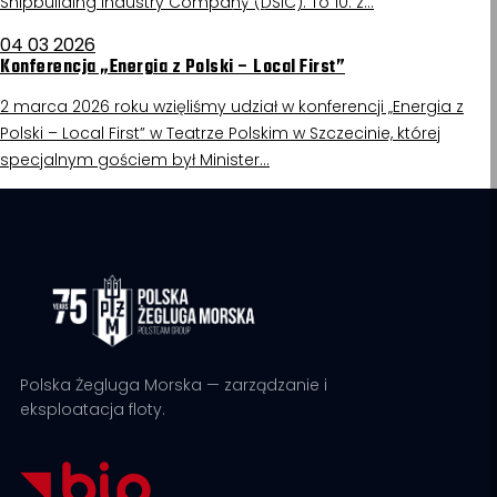
Shipbuilding Industry Company (DSIC). To 10. z…
04 03 2026
Konferencja „Energia z Polski – Local First”
2 marca 2026 roku wzięliśmy udział w konferencji „Energia z
Polski – Local First” w Teatrze Polskim w Szczecinie, której
specjalnym gościem był Minister…
Polska Żegluga Morska — zarządzanie i
eksploatacja floty.