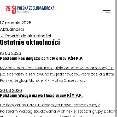
Homepage
/
Aktualności
Kapitan Ledóchowski
17 grudnia 2025
Aktualności
←
Powrót do aktualności
Ostatnie aktualności
18 06 2026
Polsteam Roś dołącza do floty grupy PŻM P.P.
M/v Polsteam Ros został oficjalnie odebrany i ochrzczony. To
już jedenasty z serii dwunastu jeziorowców, które zasilają flotę
Polskiej Żeglugi Morskiej P.P. Matką Chrzestną…
30 03 2026
Polsteam Wadąg już we flocie grupy PŻM P.P.
Do floty grupy PŻM P.P. dołączyła nowa jednostka m/v
Polsteam Wadąg zbudowana w chińskiej stoczni grupy Dalian