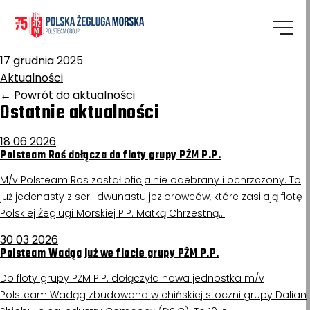
Homepage
/
Aktualności
Katowice
17 grudnia 2025
Aktualności
←
Powrót do aktualności
Ostatnie aktualności
18 06 2026
Polsteam Roś dołącza do floty grupy PŻM P.P.
M/v Polsteam Ros został oficjalnie odebrany i ochrzczony. To
już jedenasty z serii dwunastu jeziorowców, które zasilają flotę
Polskiej Żeglugi Morskiej P.P. Matką Chrzestną…
30 03 2026
Polsteam Wadąg już we flocie grupy PŻM P.P.
Do floty grupy PŻM P.P. dołączyła nowa jednostka m/v
Polsteam Wadąg zbudowana w chińskiej stoczni grupy Dalian