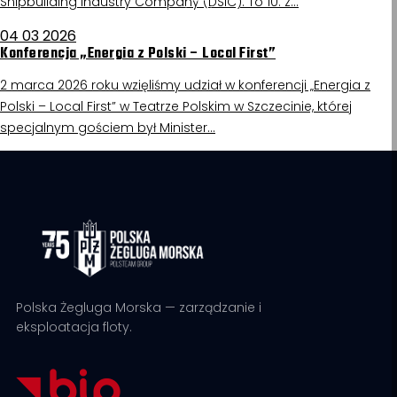
Shipbuilding Industry Company (DSIC). To 10. z…
04 03 2026
Konferencja „Energia z Polski – Local First”
2 marca 2026 roku wzięliśmy udział w konferencji „Energia z
Polski – Local First” w Teatrze Polskim w Szczecinie, której
specjalnym gościem był Minister…
Polska Żegluga Morska — zarządzanie i
eksploatacja floty.