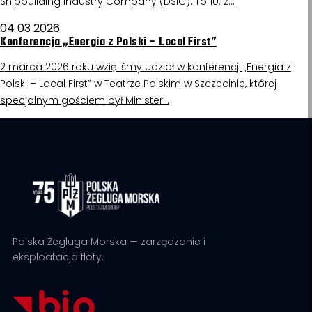
Shipbuilding Industry Company (DSIC). To 10. z…
04 03 2026
Konferencja „Energia z Polski – Local First”
2 marca 2026 roku wzięliśmy udział w konferencji „Energia z
Polski – Local First” w Teatrze Polskim w Szczecinie, której
specjalnym gościem był Minister…
Polska Żegluga Morska — zarządzanie i
eksploatacja floty.