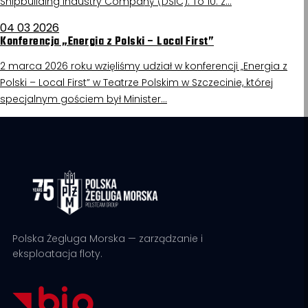
Shipbuilding Industry Company (DSIC). To 10. z…
04 03 2026
Konferencja „Energia z Polski – Local First”
2 marca 2026 roku wzięliśmy udział w konferencji „Energia z
Polski – Local First” w Teatrze Polskim w Szczecinie, której
specjalnym gościem był Minister…
Polska Żegluga Morska — zarządzanie i
eksploatacja floty.