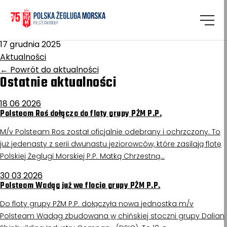
Homepage
/
Aktualności
Kutno
17 grudnia 2025
Aktualności
←
Powrót do aktualności
Ostatnie aktualności
18 06 2026
Polsteam Roś dołącza do floty grupy PŻM P.P.
M/v Polsteam Ros został oficjalnie odebrany i ochrzczony. To
już jedenasty z serii dwunastu jeziorowców, które zasilają flotę
Polskiej Żeglugi Morskiej P.P. Matką Chrzestną…
30 03 2026
Polsteam Wadąg już we flocie grupy PŻM P.P.
Do floty grupy PŻM P.P. dołączyła nowa jednostka m/v
Polsteam Wadąg zbudowana w chińskiej stoczni grupy Dalian