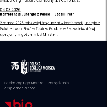
Shipbuilding Industry Company (DSIC). To 10. z…
04 03 2026
Konferencja „Energia z Polski – Local First”
2 marca 2026 roku wzięliśmy udział w konferencji „Energia z
Polski – Local First” w Teatrze Polskim w Szczecinie, której
specjalnym gościem był Minister…
Polska Żegluga Morska — zarządzanie i
eksploatacja floty.