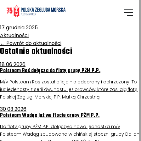
Homepage
/
Aktualności
Kutno II
17 grudnia 2025
Aktualności
←
Powrót do aktualności
Ostatnie aktualności
18 06 2026
Polsteam Roś dołącza do floty grupy PŻM P.P.
M/v Polsteam Ros został oficjalnie odebrany i ochrzczony. To
już jedenasty z serii dwunastu jeziorowców, które zasilają flotę
Polskiej Żeglugi Morskiej P.P. Matką Chrzestną…
30 03 2026
Polsteam Wadąg już we flocie grupy PŻM P.P.
Do floty grupy PŻM P.P. dołączyła nowa jednostka m/v
Polsteam Wadąg zbudowana w chińskiej stoczni grupy Dalian