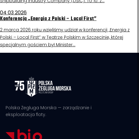
Shipbuilding Industry Company (DSIC). To 10. z…
04 03 2026
Konferencja „Energia z Polski – Local First”
2 marca 2026 roku wzięliśmy udział w konferencji „Energia z
Polski – Local First” w Teatrze Polskim w Szczecinie, której
specjalnym gościem był Minister…
Polska Żegluga Morska — zarządzanie i
eksploatacja floty.