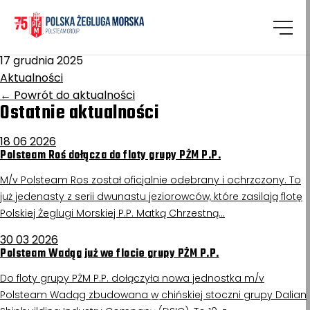
Homepage
/
Aktualności
Lublin
17 grudnia 2025
Aktualności
←
Powrót do aktualności
Ostatnie aktualności
18 06 2026
Polsteam Roś dołącza do floty grupy PŻM P.P.
M/v Polsteam Ros został oficjalnie odebrany i ochrzczony. To
już jedenasty z serii dwunastu jeziorowców, które zasilają flotę
Polskiej Żeglugi Morskiej P.P. Matką Chrzestną…
30 03 2026
Polsteam Wadąg już we flocie grupy PŻM P.P.
Do floty grupy PŻM P.P. dołączyła nowa jednostka m/v
Polsteam Wadąg zbudowana w chińskiej stoczni grupy Dalian