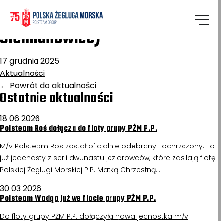
Homepage
/
Aktualności
Mamry (ex. Kopalnia
Siemianowice)
17 grudnia 2025
Aktualności
←
Powrót do aktualności
Ostatnie aktualności
18 06 2026
Polsteam Roś dołącza do floty grupy PŻM P.P.
M/v Polsteam Ros został oficjalnie odebrany i ochrzczony. To
już jedenasty z serii dwunastu jeziorowców, które zasilają flotę
Polskiej Żeglugi Morskiej P.P. Matką Chrzestną…
30 03 2026
Polsteam Wadąg już we flocie grupy PŻM P.P.
Do floty grupy PŻM P.P. dołączyła nowa jednostka m/v