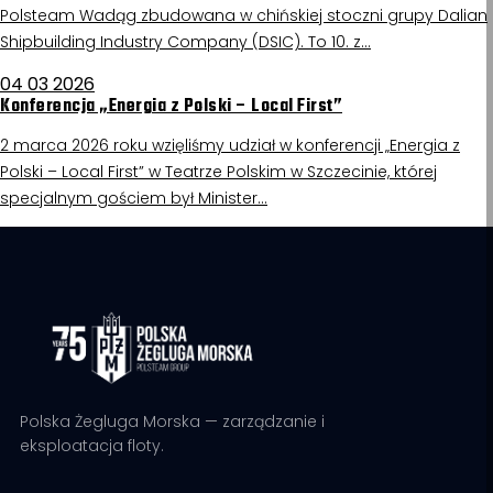
Polsteam Wadąg zbudowana w chińskiej stoczni grupy Dalian
Shipbuilding Industry Company (DSIC). To 10. z…
04 03 2026
Konferencja „Energia z Polski – Local First”
2 marca 2026 roku wzięliśmy udział w konferencji „Energia z
Polski – Local First” w Teatrze Polskim w Szczecinie, której
specjalnym gościem był Minister…
Polska Żegluga Morska — zarządzanie i
eksploatacja floty.