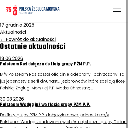
Homepage
/
Aktualności
Narew
17 grudnia 2025
Aktualności
←
Powrót do aktualności
Ostatnie aktualności
18 06 2026
Polsteam Roś dołącza do floty grupy PŻM P.P.
M/v Polsteam Ros został oficjalnie odebrany i ochrzczony. To
już jedenasty z serii dwunastu jeziorowców, które zasilają flotę
Polskiej Żeglugi Morskiej P.P. Matką Chrzestną…
30 03 2026
Polsteam Wadąg już we flocie grupy PŻM P.P.
Do floty grupy PŻM P.P. dołączyła nowa jednostka m/v
Polsteam Wadąg zbudowana w chińskiej stoczni grupy Dalian