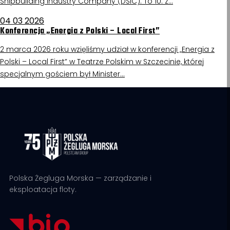
Shipbuilding Industry Company (DSIC). To 10. z…
04 03 2026
Konferencja „Energia z Polski – Local First”
2 marca 2026 roku wzięliśmy udział w konferencji „Energia z
Polski – Local First” w Teatrze Polskim w Szczecinie, której
specjalnym gościem był Minister…
Polska Żegluga Morska — zarządzanie i
eksploatacja floty.