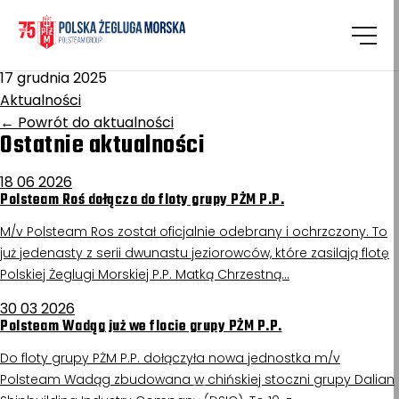
Homepage
/
Aktualności
Nogat
17 grudnia 2025
Aktualności
←
Powrót do aktualności
Ostatnie aktualności
18 06 2026
Polsteam Roś dołącza do floty grupy PŻM P.P.
M/v Polsteam Ros został oficjalnie odebrany i ochrzczony. To
już jedenasty z serii dwunastu jeziorowców, które zasilają flotę
Polskiej Żeglugi Morskiej P.P. Matką Chrzestną…
30 03 2026
Polsteam Wadąg już we flocie grupy PŻM P.P.
Do floty grupy PŻM P.P. dołączyła nowa jednostka m/v
Polsteam Wadąg zbudowana w chińskiej stoczni grupy Dalian