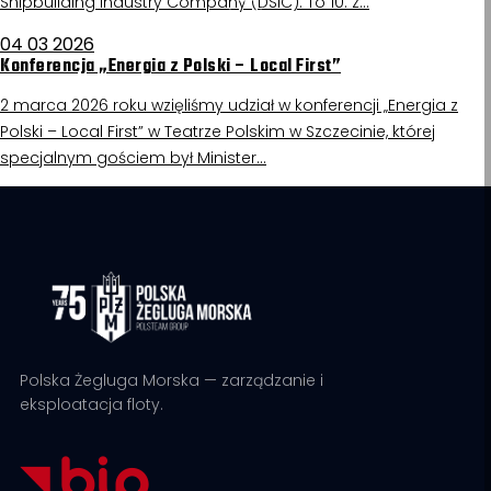
Shipbuilding Industry Company (DSIC). To 10. z…
04 03 2026
Konferencja „Energia z Polski – Local First”
2 marca 2026 roku wzięliśmy udział w konferencji „Energia z
Polski – Local First” w Teatrze Polskim w Szczecinie, której
specjalnym gościem był Minister…
Polska Żegluga Morska — zarządzanie i
eksploatacja floty.