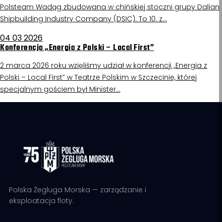
Polsteam Wadąg zbudowana w chińskiej stoczni grupy Dalian
Shipbuilding Industry Company (DSIC). To 10. z…
04 03 2026
Konferencja „Energia z Polski – Local First”
2 marca 2026 roku wzięliśmy udział w konferencji „Energia z
Polski – Local First” w Teatrze Polskim w Szczecinie, której
specjalnym gościem był Minister…
Polska Żegluga Morska — zarządzanie i
eksploatacja floty.