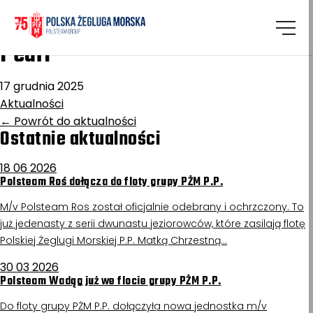
Homepage
/
Aktualności
Piotrków Trybunalski/Emerald
Pearl
17 grudnia 2025
Aktualności
←
Powrót do aktualności
Ostatnie aktualności
18 06 2026
Polsteam Roś dołącza do floty grupy PŻM P.P.
M/v Polsteam Ros został oficjalnie odebrany i ochrzczony. To
już jedenasty z serii dwunastu jeziorowców, które zasilają flotę
Polskiej Żeglugi Morskiej P.P. Matką Chrzestną…
30 03 2026
Polsteam Wadąg już we flocie grupy PŻM P.P.
Do floty grupy PŻM P.P. dołączyła nowa jednostka m/v