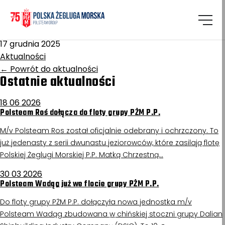
Homepage
/
Aktualności
Politechnika Śląska
17 grudnia 2025
Aktualności
←
Powrót do aktualności
Ostatnie aktualności
18 06 2026
Polsteam Roś dołącza do floty grupy PŻM P.P.
M/v Polsteam Ros został oficjalnie odebrany i ochrzczony. To
już jedenasty z serii dwunastu jeziorowców, które zasilają flotę
Polskiej Żeglugi Morskiej P.P. Matką Chrzestną…
30 03 2026
Polsteam Wadąg już we flocie grupy PŻM P.P.
Do floty grupy PŻM P.P. dołączyła nowa jednostka m/v
Polsteam Wadąg zbudowana w chińskiej stoczni grupy Dalian