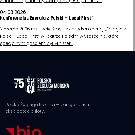
Shipbuilding Industry Company (DSIC). To 10. z…
04 03 2026
Konferencja „Energia z Polski – Local First”
2 marca 2026 roku wzięliśmy udział w konferencji „Energia z
Polski – Local First” w Teatrze Polskim w Szczecinie, której
specjalnym gościem był Minister…
Polska Żegluga Morska — zarządzanie i
eksploatacja floty.