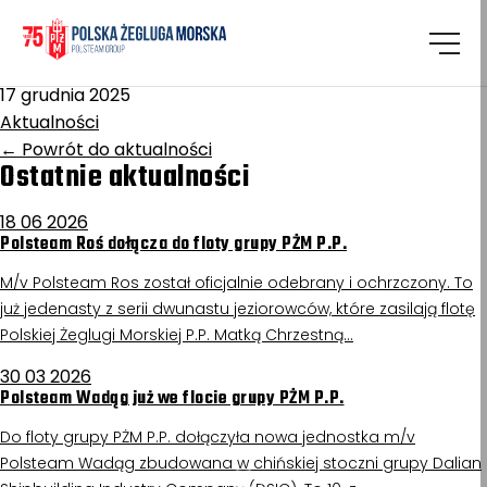
Homepage
/
Aktualności
Powstaniec Styczniowy
17 grudnia 2025
Aktualności
←
Powrót do aktualności
Ostatnie aktualności
18 06 2026
Polsteam Roś dołącza do floty grupy PŻM P.P.
M/v Polsteam Ros został oficjalnie odebrany i ochrzczony. To
już jedenasty z serii dwunastu jeziorowców, które zasilają flotę
Polskiej Żeglugi Morskiej P.P. Matką Chrzestną…
30 03 2026
Polsteam Wadąg już we flocie grupy PŻM P.P.
Do floty grupy PŻM P.P. dołączyła nowa jednostka m/v
Polsteam Wadąg zbudowana w chińskiej stoczni grupy Dalian