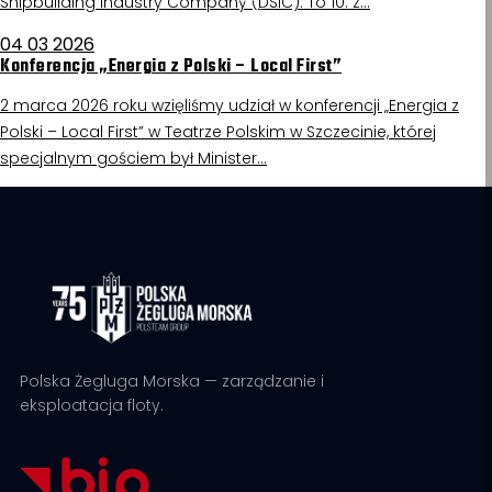
Shipbuilding Industry Company (DSIC). To 10. z…
04 03 2026
Konferencja „Energia z Polski – Local First”
2 marca 2026 roku wzięliśmy udział w konferencji „Energia z
Polski – Local First” w Teatrze Polskim w Szczecinie, której
specjalnym gościem był Minister…
Polska Żegluga Morska — zarządzanie i
eksploatacja floty.