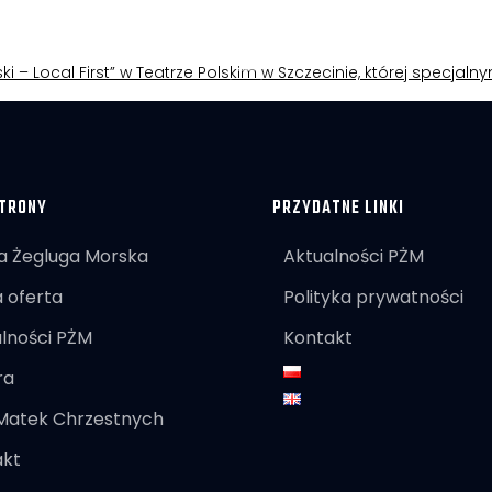
ki – Local First” w Teatrze Polskim w Szczecinie, której specjal
TRONY
PRZYDATNE LINKI
a Żegluga Morska
Aktualności PŻM
 oferta
Polityka prywatności
lności PŻM
Kontakt
ra
 Matek Chrzestnych
akt