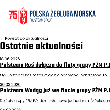
Homepage
/
Aktualności
Powstaniec Wielkopol
17 grudnia 2025
Aktualności
←
Powrót do aktualności
Ostatnie aktualności
18 06 2026
Polsteam Roś dołącza do floty grupy PŻM P.
M/v Polsteam Ros został oficjalnie odebrany i ochrzczony. To już
30 03 2026
Polsteam Wadąg już we flocie grupy PŻM P.
Do floty grupy PŻM P.P. dołączyła nowa jednostka m/v Polstea