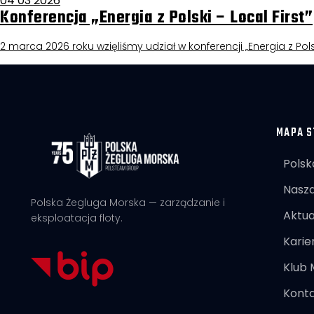
04 03 2026
Konferencja „Energia z Polski – Local First”
2 marca 2026 roku wzięliśmy udział w konferencji „Energia z Pols
MAPA S
Polsk
Nasza
Polska Żegluga Morska — zarządzanie i
Aktua
eksploatacja floty.
Karie
Klub
Kont