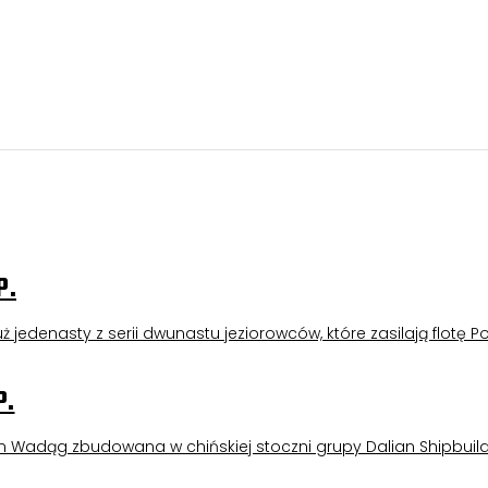
ski
P.
 jedenasty z serii dwunastu jeziorowców, które zasilają flotę Po
P.
m Wadąg zbudowana w chińskiej stoczni grupy Dalian Shipbuild