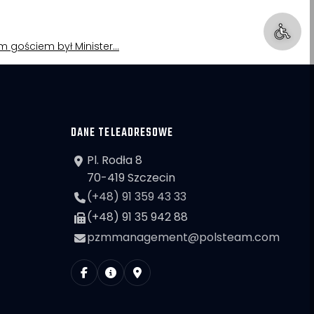
nym gościem był Minister…
DANE TELEADRESOWE
Pl. Rodła 8
70-419 Szczecin
(+48) 91 359 43 33
(+48) 91 35 942 88
pzmmanagement@polsteam.com