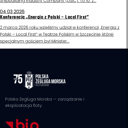
Shipbuilding Industry Company (DSIC). To 10. z…
04 03 2026
Konferencja „Energia z Polski – Local First”
2 marca 2026 roku wzięliśmy udział w konferencji „Energia z
Polski – Local First” w Teatrze Polskim w Szczecinie, której
specjalnym gościem był Minister…
Polska Żegluga Morska — zarządzanie i
eksploatacja floty.