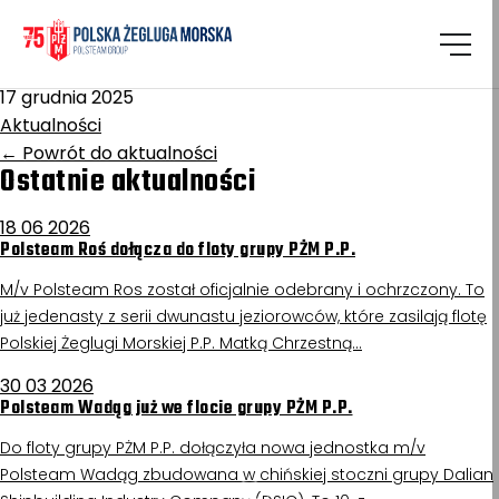
Homepage
/
Aktualności
Ruciane
17 grudnia 2025
Aktualności
←
Powrót do aktualności
Ostatnie aktualności
18 06 2026
Polsteam Roś dołącza do floty grupy PŻM P.P.
M/v Polsteam Ros został oficjalnie odebrany i ochrzczony. To
już jedenasty z serii dwunastu jeziorowców, które zasilają flotę
Polskiej Żeglugi Morskiej P.P. Matką Chrzestną…
30 03 2026
Polsteam Wadąg już we flocie grupy PŻM P.P.
Do floty grupy PŻM P.P. dołączyła nowa jednostka m/v
Polsteam Wadąg zbudowana w chińskiej stoczni grupy Dalian