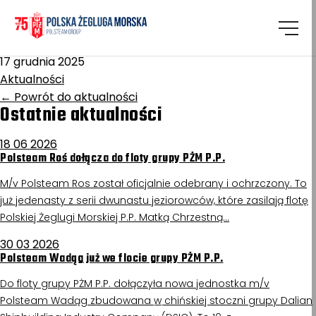
Homepage
/
Aktualności
Rybnik
17 grudnia 2025
Aktualności
←
Powrót do aktualności
Ostatnie aktualności
18 06 2026
Polsteam Roś dołącza do floty grupy PŻM P.P.
M/v Polsteam Ros został oficjalnie odebrany i ochrzczony. To
już jedenasty z serii dwunastu jeziorowców, które zasilają flotę
Polskiej Żeglugi Morskiej P.P. Matką Chrzestną…
30 03 2026
Polsteam Wadąg już we flocie grupy PŻM P.P.
Do floty grupy PŻM P.P. dołączyła nowa jednostka m/v
Polsteam Wadąg zbudowana w chińskiej stoczni grupy Dalian