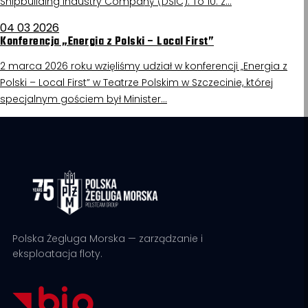
Shipbuilding Industry Company (DSIC). To 10. z…
04 03 2026
Konferencja „Energia z Polski – Local First”
2 marca 2026 roku wzięliśmy udział w konferencji „Energia z
Polski – Local First” w Teatrze Polskim w Szczecinie, której
specjalnym gościem był Minister…
Polska Żegluga Morska — zarządzanie i
eksploatacja floty.