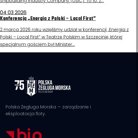
Shipbuilding Industry Company (DSIC). To 10. z…
04 03 2026
Konferencja „Energia z Polski – Local First”
2 marca 2026 roku wzięliśmy udział w konferencji „Energia z
Polski – Local First” w Teatrze Polskim w Szczecinie, której
specjalnym gościem był Minister…
Polska Żegluga Morska — zarządzanie i
eksploatacja floty.