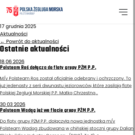
Homepage
/
Aktualności
Rysy II
17 grudnia 2025
Aktualności
←
Powrót do aktualności
Ostatnie aktualności
18 06 2026
Polsteam Roś dołącza do floty grupy PŻM P.P.
M/v Polsteam Ros został oficjalnie odebrany i ochrzczony. To
już jedenasty z serii dwunastu jeziorowców, które zasilają flotę
Polskiej Żeglugi Morskiej P.P. Matką Chrzestną…
30 03 2026
Polsteam Wadąg już we flocie grupy PŻM P.P.
Do floty grupy PŻM P.P. dołączyła nowa jednostka m/v
Polsteam Wadąg zbudowana w chińskiej stoczni grupy Dalian