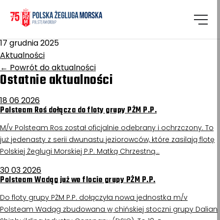
Homepage
/
Aktualności
Skierka
17 grudnia 2025
Aktualności
←
Powrót do aktualności
Ostatnie aktualności
18 06 2026
Polsteam Roś dołącza do floty grupy PŻM P.P.
M/v Polsteam Ros został oficjalnie odebrany i ochrzczony. To
już jedenasty z serii dwunastu jeziorowców, które zasilają flotę
Polskiej Żeglugi Morskiej P.P. Matką Chrzestną…
30 03 2026
Polsteam Wadąg już we flocie grupy PŻM P.P.
Do floty grupy PŻM P.P. dołączyła nowa jednostka m/v
Polsteam Wadąg zbudowana w chińskiej stoczni grupy Dalian