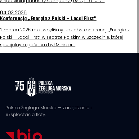
Shipbuilding Industry Company (DSIC). To 10. z…
04 03 2026
Konferencja „Energia z Polski – Local First”
2 marca 2026 roku wzięliśmy udział w konferencji „Energia z
Polski – Local First” w Teatrze Polskim w Szczecinie, której
specjalnym gościem był Minister…
Polska Żegluga Morska — zarządzanie i
eksploatacja floty.