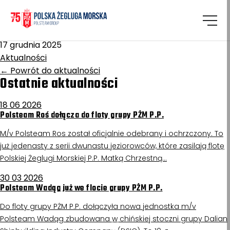
Homepage
/
Aktualności
Sudety
17 grudnia 2025
Aktualności
←
Powrót do aktualności
Ostatnie aktualności
18 06 2026
Polsteam Roś dołącza do floty grupy PŻM P.P.
M/v Polsteam Ros został oficjalnie odebrany i ochrzczony. To
już jedenasty z serii dwunastu jeziorowców, które zasilają flotę
Polskiej Żeglugi Morskiej P.P. Matką Chrzestną…
30 03 2026
Polsteam Wadąg już we flocie grupy PŻM P.P.
Do floty grupy PŻM P.P. dołączyła nowa jednostka m/v
Polsteam Wadąg zbudowana w chińskiej stoczni grupy Dalian