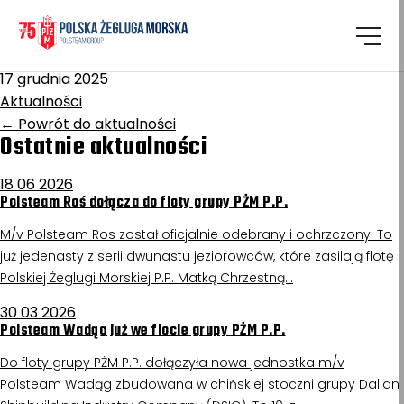
Homepage
/
Aktualności
Świetlik
17 grudnia 2025
Aktualności
←
Powrót do aktualności
Ostatnie aktualności
18 06 2026
Polsteam Roś dołącza do floty grupy PŻM P.P.
M/v Polsteam Ros został oficjalnie odebrany i ochrzczony. To
już jedenasty z serii dwunastu jeziorowców, które zasilają flotę
Polskiej Żeglugi Morskiej P.P. Matką Chrzestną…
30 03 2026
Polsteam Wadąg już we flocie grupy PŻM P.P.
Do floty grupy PŻM P.P. dołączyła nowa jednostka m/v
Polsteam Wadąg zbudowana w chińskiej stoczni grupy Dalian