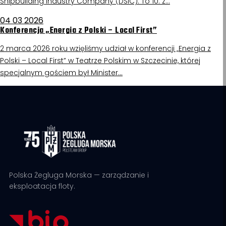
Shipbuilding Industry Company (DSIC). To 10. z…
04 03 2026
Konferencja „Energia z Polski – Local First”
2 marca 2026 roku wzięliśmy udział w konferencji „Energia z
Polski – Local First” w Teatrze Polskim w Szczecinie, której
specjalnym gościem był Minister…
Polska Żegluga Morska — zarządzanie i
eksploatacja floty.