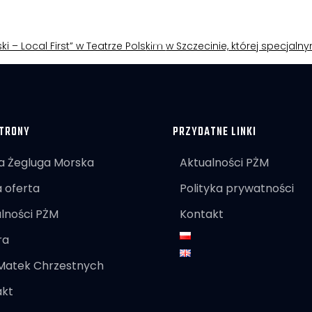
ki – Local First” w Teatrze Polskim w Szczecinie, której specjal
TRONY
PRZYDATNE LINKI
a Żegluga Morska
Aktualności PŻM
 oferta
Polityka prywatności
lności PŻM
Kontakt
ra
 Matek Chrzestnych
akt