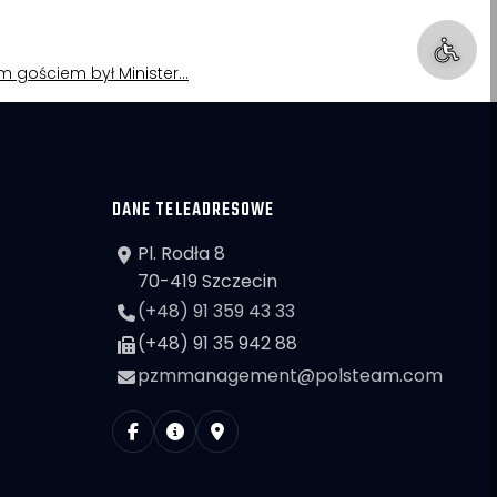
nym gościem był Minister…
DANE TELEADRESOWE
Pl. Rodła 8
70-419 Szczecin
(+48) 91 359 43 33
(+48) 91 35 942 88
pzmmanagement@polsteam.com