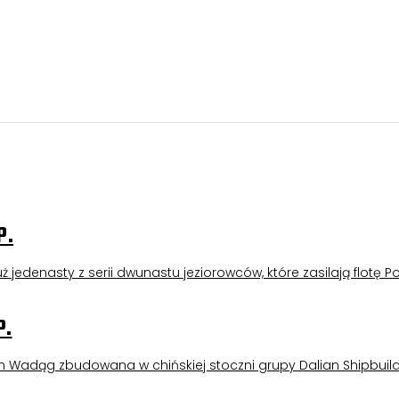
P.
 jedenasty z serii dwunastu jeziorowców, które zasilają flotę Po
P.
m Wadąg zbudowana w chińskiej stoczni grupy Dalian Shipbuild