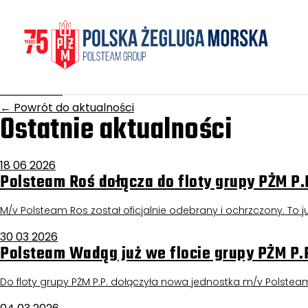
Homepage
/
Aktualności
Szczecin
17 grudnia 2025
Aktualności
←
Powrót do aktualności
Ostatnie aktualności
18 06 2026
Polsteam Roś dołącza do floty grupy PŻM P.
M/v Polsteam Ros został oficjalnie odebrany i ochrzczony. To już
30 03 2026
Polsteam Wadąg już we flocie grupy PŻM P.
Do floty grupy PŻM P.P. dołączyła nowa jednostka m/v Polstea