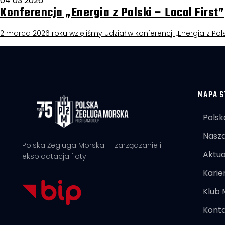
04 03 2026
Konferencja „Energia z Polski – Local First”
2 marca 2026 roku wzięliśmy udział w konferencji „Energia z Pols
MAPA S
Polsk
Nasza
Polska Żegluga Morska — zarządzanie i
Aktua
eksploatacja floty.
Karie
Klub
Kont