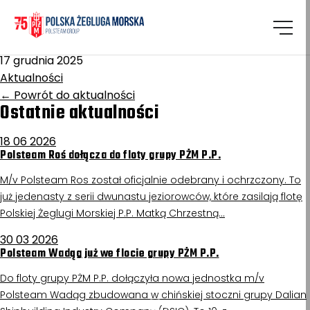
Homepage
/
Aktualności
Turoszów/Lake Avery
17 grudnia 2025
Aktualności
←
Powrót do aktualności
Ostatnie aktualności
18 06 2026
Polsteam Roś dołącza do floty grupy PŻM P.P.
M/v Polsteam Ros został oficjalnie odebrany i ochrzczony. To
już jedenasty z serii dwunastu jeziorowców, które zasilają flotę
Polskiej Żeglugi Morskiej P.P. Matką Chrzestną…
30 03 2026
Polsteam Wadąg już we flocie grupy PŻM P.P.
Do floty grupy PŻM P.P. dołączyła nowa jednostka m/v
Polsteam Wadąg zbudowana w chińskiej stoczni grupy Dalian