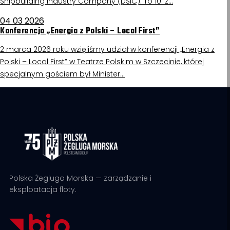
Shipbuilding Industry Company (DSIC). To 10. z…
04 03 2026
Konferencja „Energia z Polski – Local First”
2 marca 2026 roku wzięliśmy udział w konferencji „Energia z
Polski – Local First” w Teatrze Polskim w Szczecinie, której
specjalnym gościem był Minister…
Polska Żegluga Morska — zarządzanie i
eksploatacja floty.