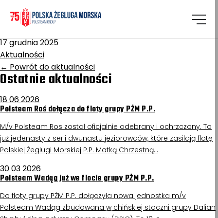
Homepage
/
Aktualności
Wieluń
17 grudnia 2025
Aktualności
←
Powrót do aktualności
Ostatnie aktualności
18 06 2026
Polsteam Roś dołącza do floty grupy PŻM P.P.
M/v Polsteam Ros został oficjalnie odebrany i ochrzczony. To
już jedenasty z serii dwunastu jeziorowców, które zasilają flotę
Polskiej Żeglugi Morskiej P.P. Matką Chrzestną…
30 03 2026
Polsteam Wadąg już we flocie grupy PŻM P.P.
Do floty grupy PŻM P.P. dołączyła nowa jednostka m/v
Polsteam Wadąg zbudowana w chińskiej stoczni grupy Dalian