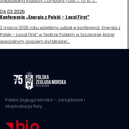
Shipbuilding Industry Company (DSIC). To 10. z…
04 03 2026
Konferencja „Energia z Polski – Local First”
2 marca 2026 roku wzięliśmy udział w konferencji „Energia z
Polski – Local First” w Teatrze Polskim w Szczecinie, której
specjalnym gościem był Minister…
Polska Żegluga Morska — zarządzanie i
eksploatacja floty.