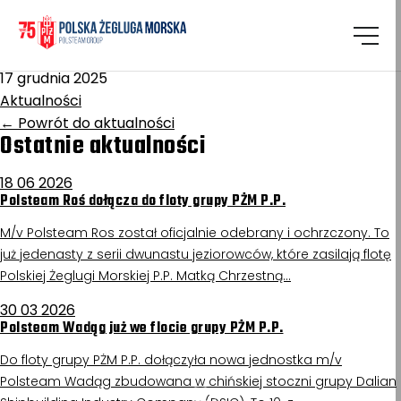
Homepage
/
Aktualności
Wigry (ex. Narocz)
17 grudnia 2025
Aktualności
←
Powrót do aktualności
Ostatnie aktualności
18 06 2026
Polsteam Roś dołącza do floty grupy PŻM P.P.
M/v Polsteam Ros został oficjalnie odebrany i ochrzczony. To
już jedenasty z serii dwunastu jeziorowców, które zasilają flotę
Polskiej Żeglugi Morskiej P.P. Matką Chrzestną…
30 03 2026
Polsteam Wadąg już we flocie grupy PŻM P.P.
Do floty grupy PŻM P.P. dołączyła nowa jednostka m/v
Polsteam Wadąg zbudowana w chińskiej stoczni grupy Dalian