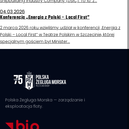
Shipbuilding Industry Company (DSIC). To 10. z…
04 03 2026
Konferencja „Energia z Polski – Local First”
2 marca 2026 roku wzięliśmy udział w konferencji „Energia z
Polski – Local First” w Teatrze Polskim w Szczecinie, której
specjalnym gościem był Minister…
Polska Żegluga Morska — zarządzanie i
eksploatacja floty.