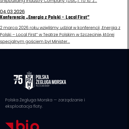
Shipbuilding Industry Company (DSIC). To 10. z…
04 03 2026
Konferencja „Energia z Polski – Local First”
2 marca 2026 roku wzięliśmy udział w konferencji „Energia z
Polski – Local First” w Teatrze Polskim w Szczecinie, której
specjalnym gościem był Minister…
Polska Żegluga Morska — zarządzanie i
eksploatacja floty.