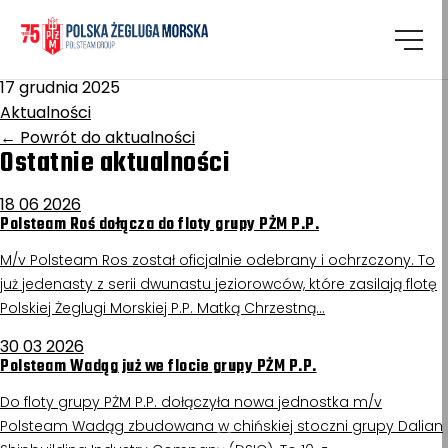
Homepage
/
Aktualności
Wrocław II
17 grudnia 2025
Aktualności
←
Powrót do aktualności
Ostatnie aktualności
18 06 2026
Polsteam Roś dołącza do floty grupy PŻM P.P.
M/v Polsteam Ros został oficjalnie odebrany i ochrzczony. To
już jedenasty z serii dwunastu jeziorowców, które zasilają flotę
Polskiej Żeglugi Morskiej P.P. Matką Chrzestną…
30 03 2026
Polsteam Wadąg już we flocie grupy PŻM P.P.
Do floty grupy PŻM P.P. dołączyła nowa jednostka m/v
Polsteam Wadąg zbudowana w chińskiej stoczni grupy Dalian