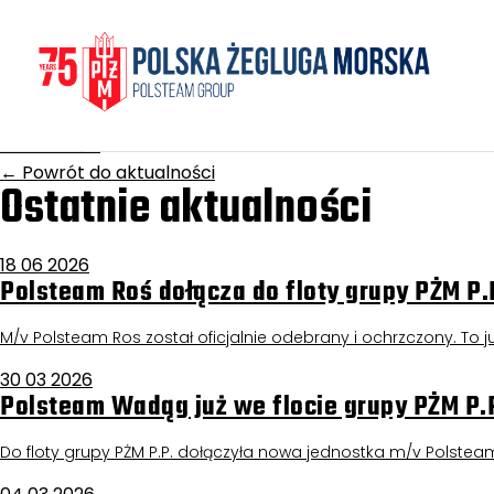
Homepage
/
Aktualności
Wróżka
17 grudnia 2025
Aktualności
←
Powrót do aktualności
Ostatnie aktualności
18 06 2026
Polsteam Roś dołącza do floty grupy PŻM P.
M/v Polsteam Ros został oficjalnie odebrany i ochrzczony. To już
30 03 2026
Polsteam Wadąg już we flocie grupy PŻM P.
Do floty grupy PŻM P.P. dołączyła nowa jednostka m/v Polstea