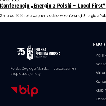
04 03 2026
Konferencja „Energia z Polski – Local First”
2 marca 2026 roku wzięliśmy udział w konferencji „Energia z Pols
MAPA S
Polsk
Nasza
Polska Żegluga Morska — zarządzanie i
Aktua
eksploatacja floty.
Karie
Klub
Kont