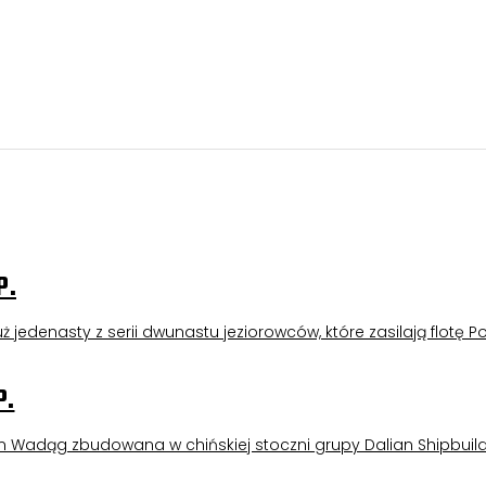
P.
 jedenasty z serii dwunastu jeziorowców, które zasilają flotę Po
P.
m Wadąg zbudowana w chińskiej stoczni grupy Dalian Shipbuild