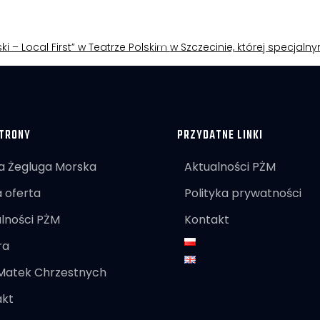
ki – Local First” w Teatrze Polskim w Szczecinie, której specjal
TRONY
PRZYDATNE LINKI
a Żegluga Morska
Aktualności PŻM
 oferta
Polityka prywatności
lności PŻM
Kontakt
ra
 Matek Chrzestnych
akt