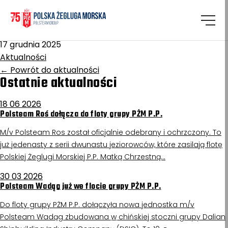
Homepage
/
Aktualności
Zagłębie Miedziowe
17 grudnia 2025
Aktualności
←
Powrót do aktualności
Ostatnie aktualności
18 06 2026
Polsteam Roś dołącza do floty grupy PŻM P.P.
M/v Polsteam Ros został oficjalnie odebrany i ochrzczony. To
już jedenasty z serii dwunastu jeziorowców, które zasilają flotę
Polskiej Żeglugi Morskiej P.P. Matką Chrzestną…
30 03 2026
Polsteam Wadąg już we flocie grupy PŻM P.P.
Do floty grupy PŻM P.P. dołączyła nowa jednostka m/v
Polsteam Wadąg zbudowana w chińskiej stoczni grupy Dalian