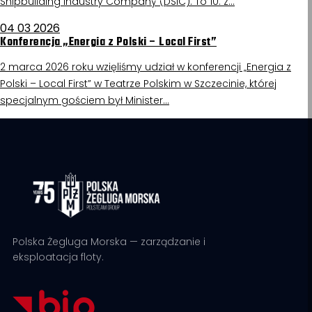
Shipbuilding Industry Company (DSIC). To 10. z…
04 03 2026
Konferencja „Energia z Polski – Local First”
2 marca 2026 roku wzięliśmy udział w konferencji „Energia z
Polski – Local First” w Teatrze Polskim w Szczecinie, której
specjalnym gościem był Minister…
Polska Żegluga Morska — zarządzanie i
eksploatacja floty.