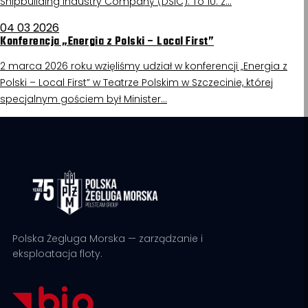
Shipbuilding Industry Company (DSIC). To 10. z…
04 03 2026
Konferencja „Energia z Polski – Local First”
2 marca 2026 roku wzięliśmy udział w konferencji „Energia z
Polski – Local First” w Teatrze Polskim w Szczecinie, której
specjalnym gościem był Minister…
Polska Żegluga Morska — zarządzanie i
eksploatacja floty.