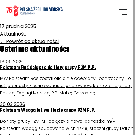
Homepage
/
Aktualności
Ziemia Bydgoska
17 grudnia 2025
Aktualności
←
Powrót do aktualności
Ostatnie aktualności
18 06 2026
Polsteam Roś dołącza do floty grupy PŻM P.P.
M/v Polsteam Ros został oficjalnie odebrany i ochrzczony. To
już jedenasty z serii dwunastu jeziorowców, które zasilają flotę
Polskiej Żeglugi Morskiej P.P. Matką Chrzestną…
30 03 2026
Polsteam Wadąg już we flocie grupy PŻM P.P.
Do floty grupy PŻM P.P. dołączyła nowa jednostka m/v
Polsteam Wadąg zbudowana w chińskiej stoczni grupy Dalian