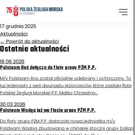
Homepage
/
Aktualności
Ziemia Górnośląska
17 grudnia 2025
Aktualności
←
Powrót do aktualności
Ostatnie aktualności
18 06 2026
Polsteam Roś dołącza do floty grupy PŻM P.P.
M/v Polsteam Ros został oficjalnie odebrany i ochrzczony. To
już jedenasty z serii dwunastu jeziorowców, które zasilają flotę
Polskiej Żeglugi Morskiej P.P. Matką Chrzestną…
30 03 2026
Polsteam Wadąg już we flocie grupy PŻM P.P.
Do floty grupy PŻM P.P. dołączyła nowa jednostka m/v
Polsteam Wadąg zbudowana w chińskiej stoczni grupy Dalian