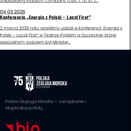
Shipbuilding Industry Company (DSIC). To 10. z…
04 03 2026
Konferencja „Energia z Polski – Local First”
2 marca 2026 roku wzięliśmy udział w konferencji „Energia z
Polski – Local First” w Teatrze Polskim w Szczecinie, której
specjalnym gościem był Minister…
Polska Żegluga Morska — zarządzanie i
eksploatacja floty.