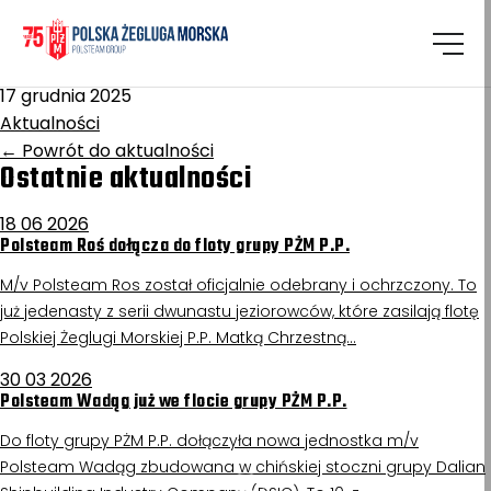
Homepage
/
Aktualności
Ziemia Koszalińska
17 grudnia 2025
Aktualności
←
Powrót do aktualności
Ostatnie aktualności
18 06 2026
Polsteam Roś dołącza do floty grupy PŻM P.P.
M/v Polsteam Ros został oficjalnie odebrany i ochrzczony. To
już jedenasty z serii dwunastu jeziorowców, które zasilają flotę
Polskiej Żeglugi Morskiej P.P. Matką Chrzestną…
30 03 2026
Polsteam Wadąg już we flocie grupy PŻM P.P.
Do floty grupy PŻM P.P. dołączyła nowa jednostka m/v
Polsteam Wadąg zbudowana w chińskiej stoczni grupy Dalian