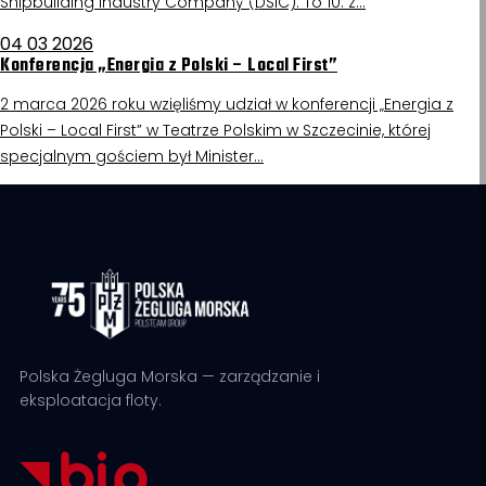
Shipbuilding Industry Company (DSIC). To 10. z…
04 03 2026
Konferencja „Energia z Polski – Local First”
2 marca 2026 roku wzięliśmy udział w konferencji „Energia z
Polski – Local First” w Teatrze Polskim w Szczecinie, której
specjalnym gościem był Minister…
Polska Żegluga Morska — zarządzanie i
eksploatacja floty.