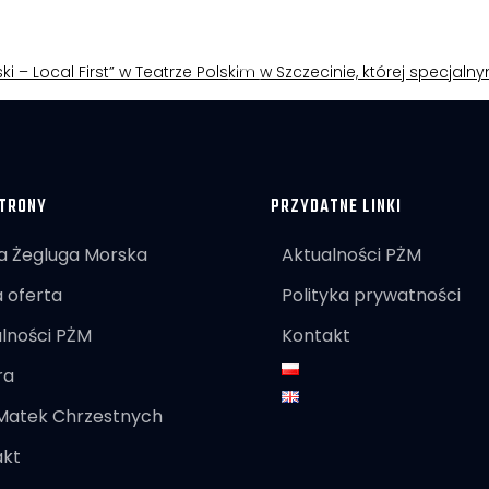
ki – Local First” w Teatrze Polskim w Szczecinie, której specjal
TRONY
PRZYDATNE LINKI
a Żegluga Morska
Aktualności PŻM
 oferta
Polityka prywatności
lności PŻM
Kontakt
ra
 Matek Chrzestnych
akt