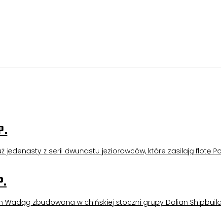
P.
 jedenasty z serii dwunastu jeziorowców, które zasilają flotę Po
P.
m Wadąg zbudowana w chińskiej stoczni grupy Dalian Shipbuild