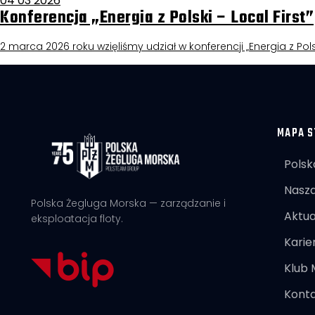
04 03 2026
Konferencja „Energia z Polski – Local First”
2 marca 2026 roku wzięliśmy udział w konferencji „Energia z Pols
MAPA S
Polsk
Nasza
Polska Żegluga Morska — zarządzanie i
Aktua
eksploatacja floty.
Karie
Klub
Kont