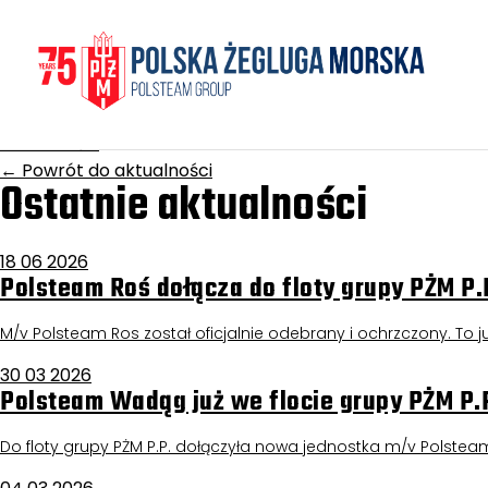
Homepage
/
Aktualności
Gardno
17 grudnia 2025
Aktualności
←
Powrót do aktualności
Ostatnie aktualności
18 06 2026
Polsteam Roś dołącza do floty grupy PŻM P.
M/v Polsteam Ros został oficjalnie odebrany i ochrzczony. To już
30 03 2026
Polsteam Wadąg już we flocie grupy PŻM P.
Do floty grupy PŻM P.P. dołączyła nowa jednostka m/v Polstea