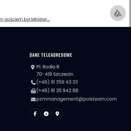
nym gościem był Minister…
DANE TELEADRESOWE
Pl. Rodła 8
70-419 Szczecin
(+48) 91 359 43 33
(+48) 91 35 942 88
pzmmanagement@polsteam.com