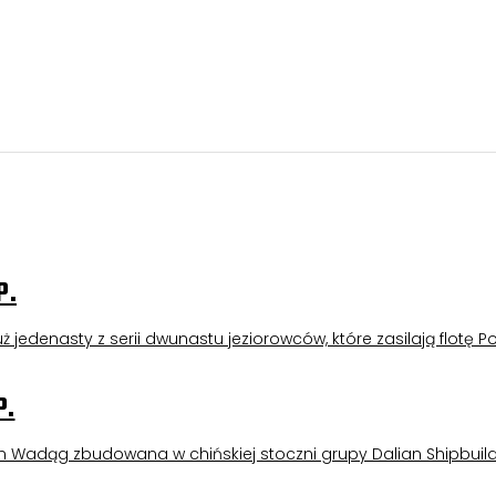
P.
 jedenasty z serii dwunastu jeziorowców, które zasilają flotę Po
P.
m Wadąg zbudowana w chińskiej stoczni grupy Dalian Shipbuild