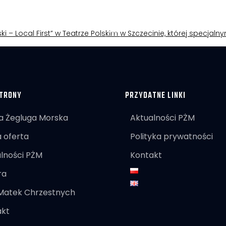
ki – Local First” w Teatrze Polskim w Szczecinie, której specjal
TRONY
PRZYDATNE LINKI
a Żegluga Morska
Aktualności PŻM
 oferta
Polityka prywatności
lności PŻM
Kontakt
ra
 Matek Chrzestnych
akt