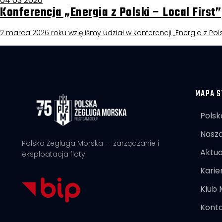
04 03 2026
Konferencja „Energia z Polski – Local First”
2 marca 2026 roku wzięliśmy udział w konferencji „Energia z Pols
MAPA S
Polsk
Nasza
Polska Żegluga Morska — zarządzanie i
Aktua
eksploatacja floty.
Karie
Klub
Kont