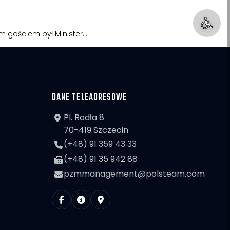
nym gościem był Minister…
DANE TELEADRESOWE
Pl. Rodła 8
70-419 Szczecin
(+48) 91 359 43 33
(+48) 91 35 942 88
pzmmanagement@polsteam.com