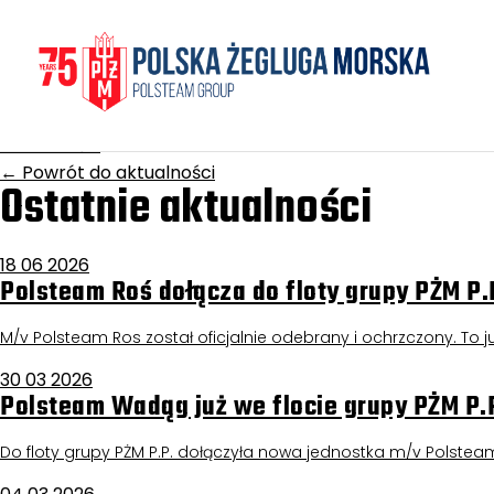
Homepage
/
Aktualności
Juno
17 grudnia 2025
Aktualności
←
Powrót do aktualności
Ostatnie aktualności
18 06 2026
Polsteam Roś dołącza do floty grupy PŻM P.
M/v Polsteam Ros został oficjalnie odebrany i ochrzczony. To już
30 03 2026
Polsteam Wadąg już we flocie grupy PŻM P.
Do floty grupy PŻM P.P. dołączyła nowa jednostka m/v Polstea