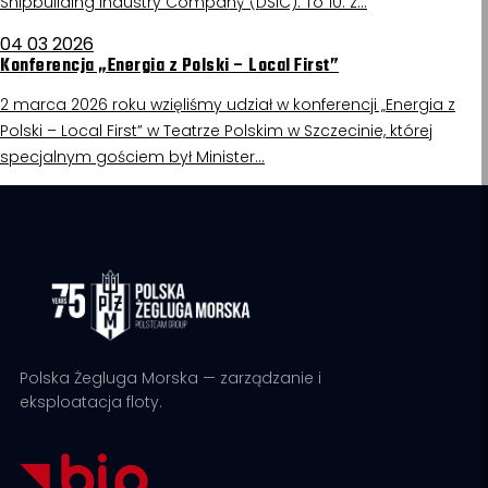
Shipbuilding Industry Company (DSIC). To 10. z…
04 03 2026
Konferencja „Energia z Polski – Local First”
2 marca 2026 roku wzięliśmy udział w konferencji „Energia z
Polski – Local First” w Teatrze Polskim w Szczecinie, której
specjalnym gościem był Minister…
Polska Żegluga Morska — zarządzanie i
eksploatacja floty.