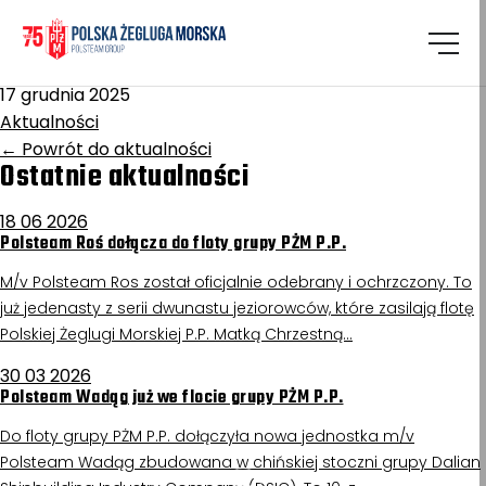
Homepage
/
Aktualności
Legiony Polskie
17 grudnia 2025
Aktualności
←
Powrót do aktualności
Ostatnie aktualności
18 06 2026
Polsteam Roś dołącza do floty grupy PŻM P.P.
M/v Polsteam Ros został oficjalnie odebrany i ochrzczony. To
już jedenasty z serii dwunastu jeziorowców, które zasilają flotę
Polskiej Żeglugi Morskiej P.P. Matką Chrzestną…
30 03 2026
Polsteam Wadąg już we flocie grupy PŻM P.P.
Do floty grupy PŻM P.P. dołączyła nowa jednostka m/v
Polsteam Wadąg zbudowana w chińskiej stoczni grupy Dalian