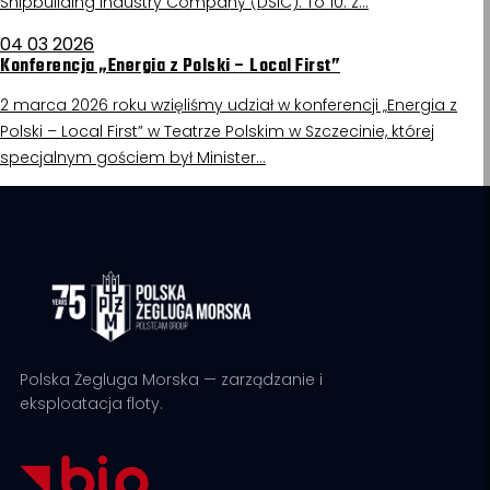
Shipbuilding Industry Company (DSIC). To 10. z…
04 03 2026
Konferencja „Energia z Polski – Local First”
2 marca 2026 roku wzięliśmy udział w konferencji „Energia z
Polski – Local First” w Teatrze Polskim w Szczecinie, której
specjalnym gościem był Minister…
Polska Żegluga Morska — zarządzanie i
eksploatacja floty.