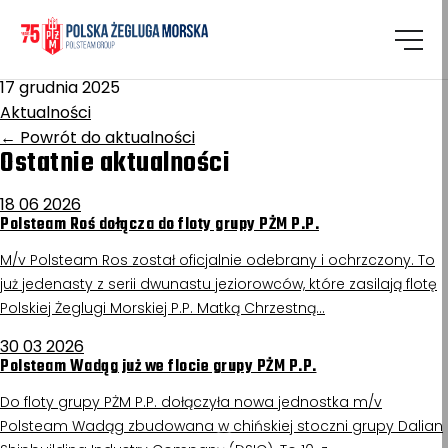
Homepage
/
Aktualności
Polesie
17 grudnia 2025
Aktualności
←
Powrót do aktualności
Ostatnie aktualności
18 06 2026
Polsteam Roś dołącza do floty grupy PŻM P.P.
M/v Polsteam Ros został oficjalnie odebrany i ochrzczony. To
już jedenasty z serii dwunastu jeziorowców, które zasilają flotę
Polskiej Żeglugi Morskiej P.P. Matką Chrzestną…
30 03 2026
Polsteam Wadąg już we flocie grupy PŻM P.P.
Do floty grupy PŻM P.P. dołączyła nowa jednostka m/v
Polsteam Wadąg zbudowana w chińskiej stoczni grupy Dalian