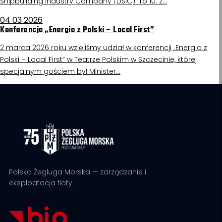
Shipbuilding Industry Company (DSIC). To 10. z…
04 03 2026
Konferencja „Energia z Polski – Local First”
2 marca 2026 roku wzięliśmy udział w konferencji „Energia z
Polski – Local First” w Teatrze Polskim w Szczecinie, której
specjalnym gościem był Minister…
Polska Żegluga Morska — zarządzanie i
eksploatacja floty.