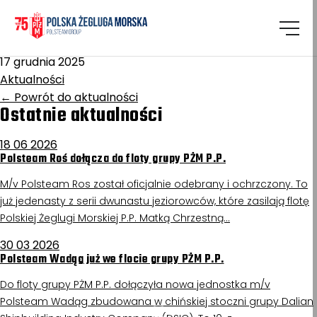
Homepage
/
Aktualności
Polonia
17 grudnia 2025
Aktualności
←
Powrót do aktualności
Ostatnie aktualności
18 06 2026
Polsteam Roś dołącza do floty grupy PŻM P.P.
M/v Polsteam Ros został oficjalnie odebrany i ochrzczony. To
już jedenasty z serii dwunastu jeziorowców, które zasilają flotę
Polskiej Żeglugi Morskiej P.P. Matką Chrzestną…
30 03 2026
Polsteam Wadąg już we flocie grupy PŻM P.P.
Do floty grupy PŻM P.P. dołączyła nowa jednostka m/v
Polsteam Wadąg zbudowana w chińskiej stoczni grupy Dalian