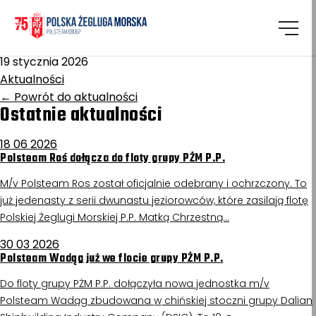
Homepage
/
Aktualności
Polsteam Wigry
19 stycznia 2026
Aktualności
←
Powrót do aktualności
Ostatnie aktualności
18 06 2026
Polsteam Roś dołącza do floty grupy PŻM P.P.
M/v Polsteam Ros został oficjalnie odebrany i ochrzczony. To
już jedenasty z serii dwunastu jeziorowców, które zasilają flotę
Polskiej Żeglugi Morskiej P.P. Matką Chrzestną…
30 03 2026
Polsteam Wadąg już we flocie grupy PŻM P.P.
Do floty grupy PŻM P.P. dołączyła nowa jednostka m/v
Polsteam Wadąg zbudowana w chińskiej stoczni grupy Dalian