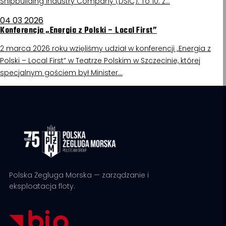
Shipbuilding Industry Company (DSIC). To 10. z…
04 03 2026
Konferencja „Energia z Polski – Local First”
2 marca 2026 roku wzięliśmy udział w konferencji „Energia z
Polski – Local First” w Teatrze Polskim w Szczecinie, której
specjalnym gościem był Minister…
Polska Żegluga Morska — zarządzanie i
eksploatacja floty.