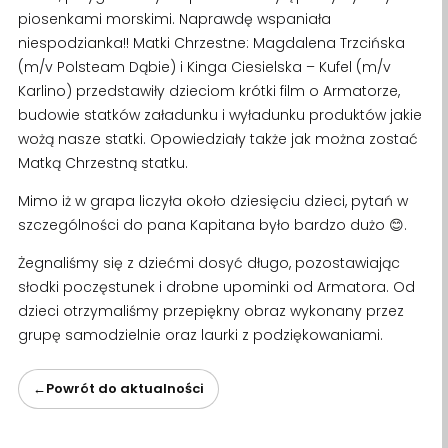
piosenkami morskimi. Naprawdę wspaniała
niespodzianka!! Matki Chrzestne: Magdalena Trzcińska
(m/v Polsteam Dąbie) i Kinga Ciesielska – Kufel (m/v
Karlino) przedstawiły dzieciom krótki film o Armatorze,
budowie statków załadunku i wyładunku produktów jakie
wożą nasze statki. Opowiedziały także jak można zostać
Matką Chrzestną statku.
Mimo iż w grapa liczyła około dziesięciu dzieci, pytań w
szczególności do pana Kapitana było bardzo dużo 😊.
Żegnaliśmy się z dziećmi dosyć długo, pozostawiając
słodki poczęstunek i drobne upominki od Armatora. Od
dzieci otrzymaliśmy przepiękny obraz wykonany przez
grupę samodzielnie oraz laurki z podziękowaniami.
Powrót do aktualności
←