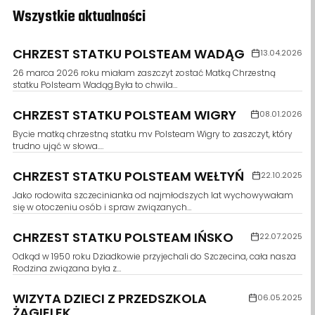
Wszystkie aktualności
CHRZEST STATKU POLSTEAM WADĄG
13.04.2026
26 marca 2026 roku miałam zaszczyt zostać Matką Chrzestną
statku Polsteam Wadąg.Była to chwila…
CHRZEST STATKU POLSTEAM WIGRY
08.01.2026
Bycie matką chrzestną statku mv Polsteam Wigry to zaszczyt, który
trudno ująć w słowa.…
CHRZEST STATKU POLSTEAM WEŁTYŃ
22.10.2025
Jako rodowita szczecinianka od najmłodszych lat wychowywałam
się w otoczeniu osób i spraw związanych…
CHRZEST STATKU POLSTEAM IŃSKO
22.07.2025
Odkąd w 1950 roku Dziadkowie przyjechali do Szczecina, cała nasza
Rodzina związana była z…
WIZYTA DZIECI Z PRZEDSZKOLA
06.05.2025
ŻAGIELEK