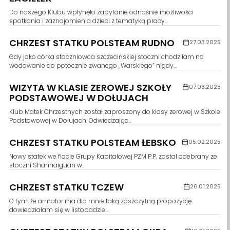
Do naszego Klubu wpłynęło zapytanie odnośnie możliwości
spotkania i zaznajomienia dzieci z tematyką pracy…
CHRZEST STATKU POLSTEAM RUDNO
27.03.2025
Gdy jako córka stoczniowca szczecińskiej stoczni chodziłam na
wodowanie do potocznie zwanego „Warskiego” nigdy…
WIZYTA W KLASIE ZEROWEJ SZKOŁY
07.03.2025
PODSTAWOWEJ W DOŁUJACH
Klub Matek Chrzestnych został zaproszony do klasy zerowej w Szkole
Podstawowej w Dołujach. Odwiedzając…
CHRZEST STATKU POLSTEAM ŁEBSKO
05.02.2025
Nowy statek we flocie Grupy Kapitałowej PZM P.P. został odebrany ze
stoczni Shanhaiguan w…
CHRZEST STATKU TCZEW
26.01.2025
O tym, że armator ma dla mnie taką zaszczytną propozycję
dowiedziałam się w listopadzie…