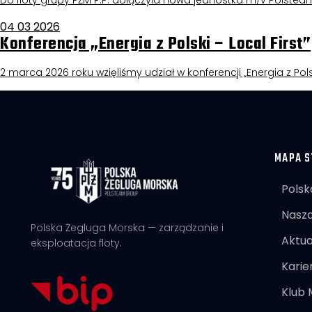
Do floty grupy PŻM P.P. dołączyła nowa jednostka m/v Polstea
04 03 2026
Konferencja „Energia z Polski – Local First”
2 marca 2026 roku wzięliśmy udział w konferencji „Energia z Pols
MAPA S
Polsk
Nasza
Polska Żegluga Morska — zarządzanie i
Aktua
eksploatacja floty.
Karie
Klub