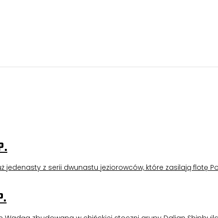
rrier
P.
 jedenasty z serii dwunastu jeziorowców, które zasilają flotę Po
P.