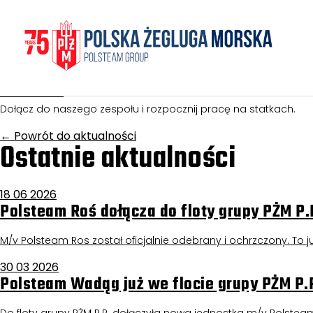
Homepage
/
Aktualności
Chief Officer – Bulk Ca
08 maja 2026
Aktualności
Dołącz do naszego zespołu i rozpocznij pracę na statkach.
←
Powrót do aktualności
Ostatnie aktualności
18 06 2026
Polsteam Roś dołącza do floty grupy PŻM P.
M/v Polsteam Ros został oficjalnie odebrany i ochrzczony. To już
30 03 2026
Polsteam Wadąg już we flocie grupy PŻM P.