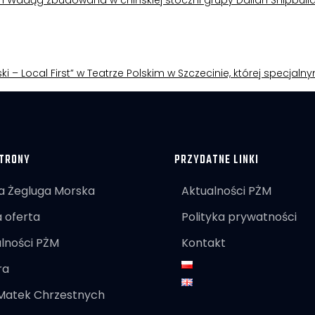
m Wadąg zbudowana w chińskiej stoczni grupy Dalian Shipbuild
ki – Local First” w Teatrze Polskim w Szczecinie, której specjal
TRONY
PRZYDATNE LINKI
a Żegluga Morska
Aktualności PŻM
 oferta
Polityka prywatności
lności PŻM
Kontakt
ra
 Matek Chrzestnych