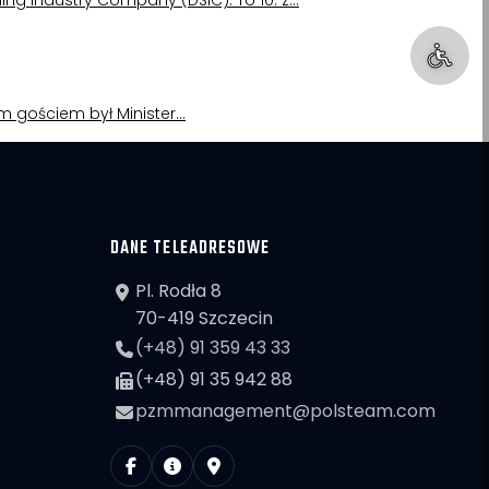
ing Industry Company (DSIC). To 10. z…
nym gościem był Minister…
DANE TELEADRESOWE
Pl. Rodła 8
70-419 Szczecin
(+48) 91 359 43 33
(+48) 91 35 942 88
pzmmanagement@polsteam.com