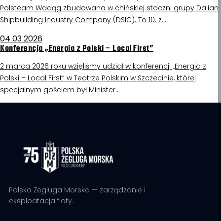
Polsteam Wadąg zbudowana w chińskiej stoczni grupy Dalian
Shipbuilding Industry Company (DSIC). To 10. z…
04 03 2026
Konferencja „Energia z Polski – Local First”
2 marca 2026 roku wzięliśmy udział w konferencji „Energia z
Polski – Local First” w Teatrze Polskim w Szczecinie, której
specjalnym gościem był Minister…
Polska Żegluga Morska — zarządzanie i
eksploatacja floty.