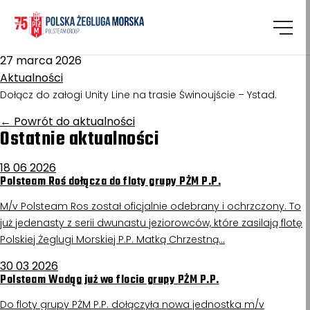
Homepage
/
Aktualności
II Kucharz
27 marca 2026
Aktualności
Dołącz do załogi Unity Line na trasie Świnoujście – Ystad.
←
Powrót do aktualności
Ostatnie aktualności
18 06 2026
Polsteam Roś dołącza do floty grupy PŻM P.P.
M/v Polsteam Ros został oficjalnie odebrany i ochrzczony. To
już jedenasty z serii dwunastu jeziorowców, które zasilają flotę
Polskiej Żeglugi Morskiej P.P. Matką Chrzestną…
30 03 2026
Polsteam Wadąg już we flocie grupy PŻM P.P.
Do floty grupy PŻM P.P. dołączyła nowa jednostka m/v