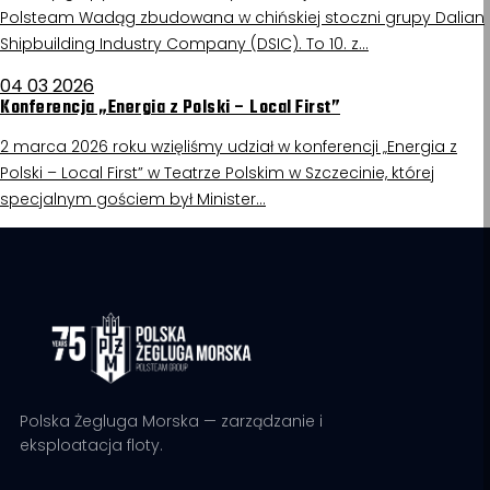
Polsteam Wadąg zbudowana w chińskiej stoczni grupy Dalian
Shipbuilding Industry Company (DSIC). To 10. z…
04 03 2026
Konferencja „Energia z Polski – Local First”
2 marca 2026 roku wzięliśmy udział w konferencji „Energia z
Polski – Local First” w Teatrze Polskim w Szczecinie, której
specjalnym gościem był Minister…
Polska Żegluga Morska — zarządzanie i
eksploatacja floty.