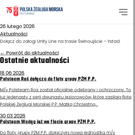
Homepage
/
Aktualności
Pracownik ochrony
26 lutego 2026
Aktualności
Dołącz do załogi Unity Line na trasie Świnoujście – Ystad.
←
Powrót do aktualności
Ostatnie aktualności
18 06 2026
Polsteam Roś dołącza do floty grupy PŻM P.P.
M/v Polsteam Ros został oficjalnie odebrany i ochrzczony. To
już jedenasty z serii dwunastu jeziorowców, które zasilają flotę
Polskiej Żeglugi Morskiej P.P. Matką Chrzestną…
30 03 2026
Polsteam Wadąg już we flocie grupy PŻM P.P.
Do floty grupy PŻM P.P. dołączyła nowa jednostka m/v