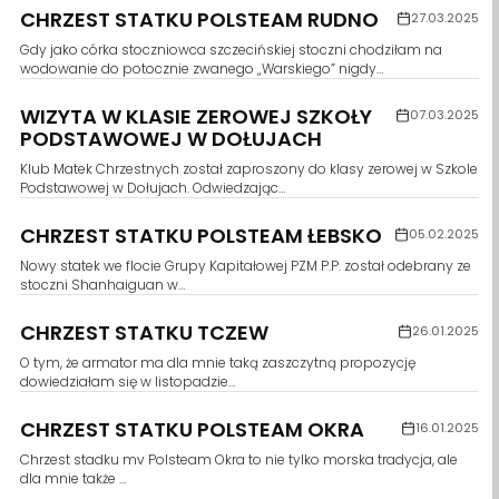
CHRZEST STATKU POLSTEAM RUDNO
27.03.2025
Gdy jako córka stoczniowca szczecińskiej stoczni chodziłam na
wodowanie do potocznie zwanego „Warskiego” nigdy…
WIZYTA W KLASIE ZEROWEJ SZKOŁY
07.03.2025
PODSTAWOWEJ W DOŁUJACH
Klub Matek Chrzestnych został zaproszony do klasy zerowej w Szkole
Podstawowej w Dołujach. Odwiedzając…
CHRZEST STATKU POLSTEAM ŁEBSKO
05.02.2025
Nowy statek we flocie Grupy Kapitałowej PZM P.P. został odebrany ze
stoczni Shanhaiguan w…
CHRZEST STATKU TCZEW
26.01.2025
O tym, że armator ma dla mnie taką zaszczytną propozycję
dowiedziałam się w listopadzie…
CHRZEST STATKU POLSTEAM OKRA
16.01.2025
Chrzest stadku mv Polsteam Okra to nie tylko morska tradycja, ale
dla mnie także …