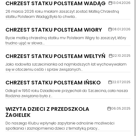
CHRZEST STATKU POLSTEAM WADĄG
13.04.2026
26 marca 2026 roku miałam zaszczyt zostać Matką Chrzestną
statku Polsteam Wadąg.Była to chwila…
CHRZEST STATKU POLSTEAM WIGRY
08.01.2026
Bycie matką chrzestną statku mv Polsteam Wigry to zaszczyt, który
trudno ująć w słowa.…
CHRZEST STATKU POLSTEAM WEŁTYŃ
22.10.2025
Jako rodowita szczecinianka od najmłodszych lat wychowywałam
się w otoczeniu osób i spraw związanych…
CHRZEST STATKU POLSTEAM IŃSKO
22.07.2025
Odkąd w 1950 roku Dziadkowie przyjechali do Szczecina, cała nasza
Rodzina związana była z…
WIZYTA DZIECI Z PRZEDSZKOLA
06.05.2025
ŻAGIELEK
Do naszego Klubu wpłynęło zapytanie odnośnie możliwości
spotkania i zaznajomienia dzieci z tematyką pracy…